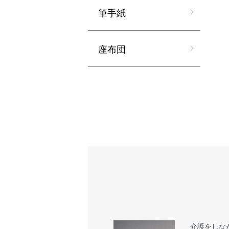
筆手紙
座布団
介護をしな