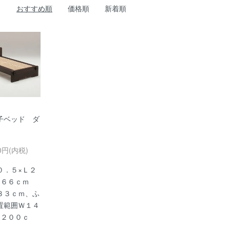
おすすめ順
価格順
新着順
子ベッド ダ
00円(内税)
０．５×Ｌ２
Ｈ６６ｃｍ
３３ｃｍ、ふ
置範囲Ｗ１４
×２００ｃ