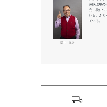
睡眠環境の
売。枕につ
いる。ふと
ている。
増井 保彦
ショッピングガイド