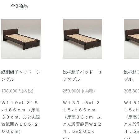
全3商品
総桐組子ベッド シ
総桐組子ベッド セ
総桐組
ングル
ミダブル
ブル
198,000円(内税)
253,000円(内税)
305,8
Ｗ１１０×Ｌ２１５
Ｗ１３０．５×Ｌ２
Ｗ１５
×Ｈ６６ｃｍ （床高
１５×Ｈ６６ｃｍ
１５×
３３ｃｍ、ふとん設
（床高３３ｃｍ、ふ
（床高
置範囲Ｗ１０５×２
とん設置範囲Ｗ１２
とん設
００ｃｍ）
４．５×２００ｃ
４．５
ｍ）
ｍ）